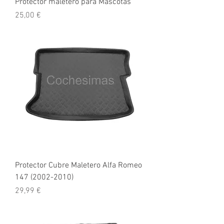
Protector maletero para Mascotas
Precio
25,00 €
Protector Cubre Maletero Alfa Romeo
147 (2002-2010)
Precio
29,99 €