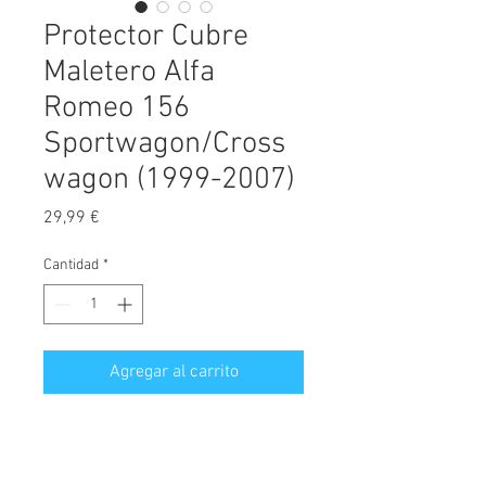
Protector Cubre
Maletero Alfa
Romeo 156
Sportwagon/Cross
wagon (1999-2007)
Precio
29,99 €
Cantidad
*
Agregar al carrito
Cubremaletero a medida diseñado
exclusivamente para Alfa Romeo
156 carrocería familiar