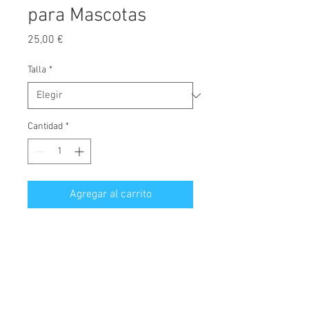
para Mascotas
Precio
25,00 €
Talla
*
Cantidad
*
Agregar al carrito
Protector maletero, inoloro,
impermeable fabricado en poliester
y polipropileno con materiales de
primera calidad. Evita que su
maletero se llene de pelos,