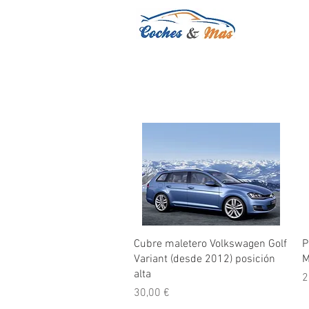
Vista rápida
Cubre maletero Volkswagen Golf
P
Variant (desde 2012) posición
M
alta
P
2
Precio
30,00 €