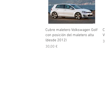
Vista rápida
Cubre maletero Volkswagen Golf
C
con posición del maletero alta
V
(desde 2012)
P
3
Precio
30,00 €
© 2026 Copyright Cochesimas.com
Aviso Legal
Política de privacidad