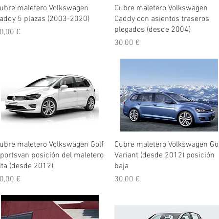
Vista rápida
Vista rápida
ubre maletero Volkswagen
Cubre maletero Volkswagen
addy 5 plazas (2003-2020)
Caddy con asientos traseros
plegados (desde 2004)
recio
0,00 €
Precio
30,00 €
Vista rápida
Vista rápida
ubre maletero Volkswagen Golf
Cubre maletero Volkswagen Go
portsvan posición del maletero
Variant (desde 2012) posición
lta (desde 2012)
baja
recio
Precio
0,00 €
30,00 €