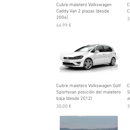
Vista rápida
Cubre maletero Volkswagen
C
Caddy Van 2 plazas (desde
C
2004)
P
3
Precio
44,99 €
Vista rápida
Cubre maletero Volkswagen Golf
C
Sportsvan posición del maletero
S
baja (desde 2012)
a
Precio
P
30,00 €
3