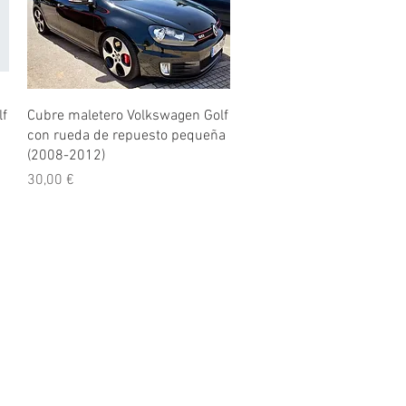
Vista rápida
lf
Cubre maletero Volkswagen Golf
con rueda de repuesto pequeña
(2008-2012)
Precio
30,00 €