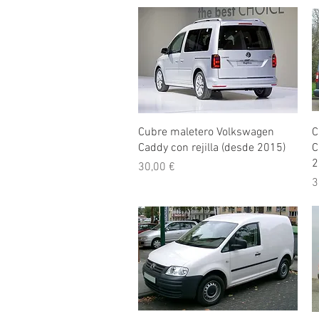
Vista rápida
Cubre maletero Volkswagen
C
Caddy con rejilla (desde 2015)
C
2
Precio
30,00 €
P
3