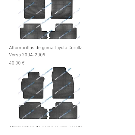
Alfombrillas de goma Toyota Corolla
Verso 2004-2009
Precio
40,00 €
Alfombrillas de goma Toyota Corolla
2007-2013