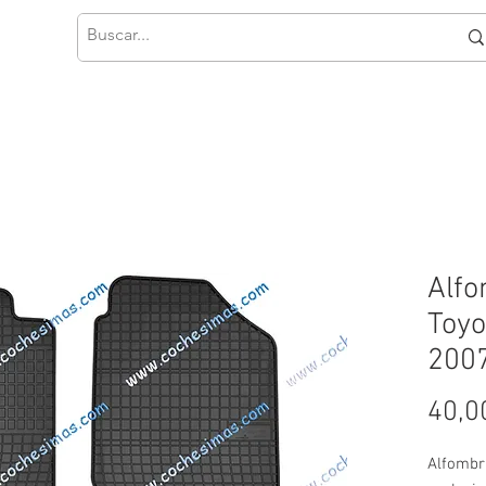
Alfo
Toyo
200
40,0
Alfombr