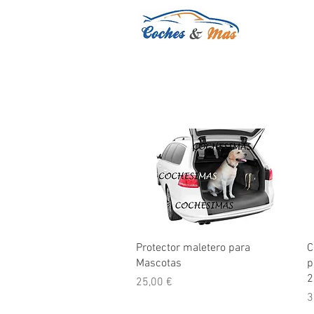
Vista rápida
Protector maletero para
C
Mascotas
p
2
Precio
25,00 €
P
3