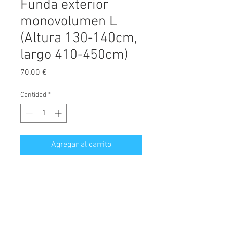
Funda exterior
monovolumen L
(Altura 130-140cm,
largo 410-450cm)
Precio
70,00 €
Cantidad
*
Agregar al carrito
Funda L MINI VAN en el mejor
acabado del mercado, calidad
Premium Excellence
que son
fabricadas en material de alta
calidad y con una gran resistencia y