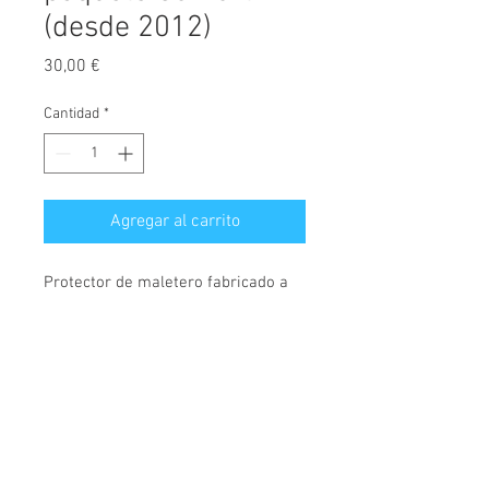
(desde 2012)
Precio
30,00 €
Cantidad
*
Agregar al carrito
Protector de maletero fabricado a
medida, diseñado exclusivamente
para Toyota Auris, versión sin
paquete Confort,
válido para
modelos desde el año 2012.
© 2026 Copyright
Cochesimas.com
Cubeta fabricada en polietileno,
Aviso Legal
antideslizante, material
Política de privacidad