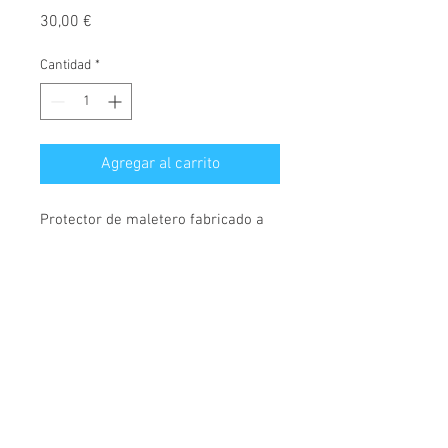
Precio
30,00 €
Cantidad
*
Agregar al carrito
Protector de maletero fabricado a
medida, diseñado exclusivamente
para Suzuki
SX-4, versión Sedan, válido para
modelos desde el año 2006.
© 2026 Copyright
Cochesimas.com
Cubeta fabricada en polietileno,
Aviso Legal
antideslizante, material
Política de privacidad
semiflexible, rígido y muy
Condiciones Generales
resistente. Cubre maletero con 4,