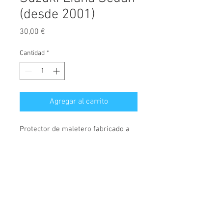
(desde 2001)
Precio
30,00 €
Cantidad
*
Agregar al carrito
Protector de maletero fabricado a
medida, diseñado exclusivamente
para Suzuki
Liana, versión Sedan, válido para
modelos desde el año 2001.
© 2026 Copyright
Cochesimas.com
Cubeta fabricada en polietileno,
Aviso Legal
antideslizante, material
Política de privacidad