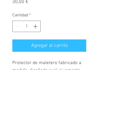
Precio
30,00 €
Cantidad
*
Agregar al carrito
Protector de maletero fabricado a
medida, diseñado exclusivamente
para Skoda Citigo, versión con
posición del maletero alta, válido
para modelos desde el año 2011.
© 2026 Copyright
Cochesimas.com
Cubeta fabricada en polietileno,
Aviso Legal
antideslizante, material
Política de privacidad
semiflexible, rígido y muy
Condiciones Generales
resistente. Cubre maletero con 4,
Contacto
5cm de borde en todo su perímetro