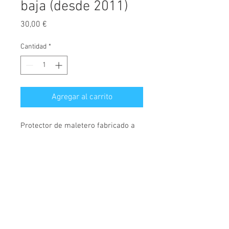
baja (desde 2011)
Precio
30,00 €
Cantidad
*
Agregar al carrito
Protector de maletero fabricado a
medida, diseñado exclusivamente
para Seat Mii, versión con posición
del maletero baja, válido para
modelos desde el año 2011.
© 2026 Copyright
Cochesimas.com
Cubeta fabricada en polietileno,
Aviso Legal
antideslizante, material
Política de privacidad
semiflexible, rígido y muy