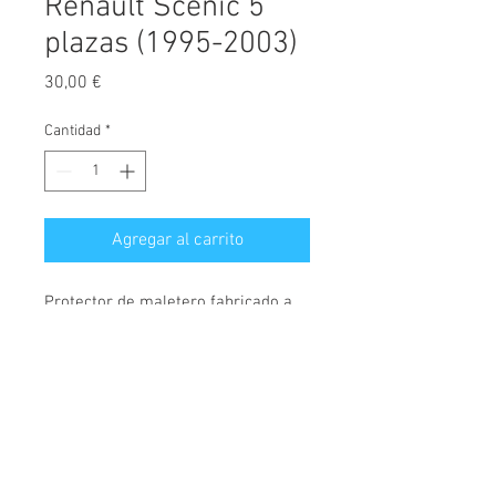
Renault Scenic 5
plazas (1995-2003)
Precio
30,00 €
Cantidad
*
Agregar al carrito
Protector de maletero fabricado a
medida, diseñado exclusivamente
para Renault Scenic
, versión con 5
plazas, válido para modelos
fabricados desde el año 1991 hasta
© 2026 Copyright
el año 2003.
Cochesimas.com
Aviso Legal
Cubeta fabricada en polietileno,