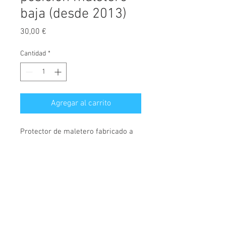
baja (desde 2013)
Precio
30,00 €
Cantidad
*
Agregar al carrito
Protector de maletero fabricado a
medida, diseñado exclusivamente
para Renault Captur, versión con
posición del maletero baja, válido
para modelos desde el año 2013.
© 2026 Copyright
Cochesimas.com
Cubeta fabricada en polietileno,
Aviso Legal
antideslizante, material
Política de privacidad