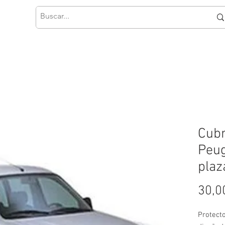
Cubr
Peug
plaz
30,0
Protect