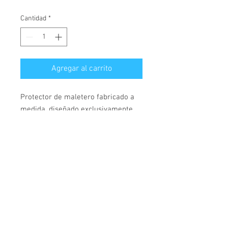
Cantidad
*
Agregar al carrito
Protector de maletero fabricado a
medida, diseñado exclusivamente
para Peugeot 508, válido para
modelos fabricados desde el año
2008.
© 2026 Copyright
Cochesimas.com
Cubeta fabricada en polietileno,
Aviso Legal
antideslizante, material
Política de privacidad
semiflexible, rígido y muy
Condiciones Generales
resistente. Cubre maletero con 4,
Contacto
5cm de borde en todo su perímetro