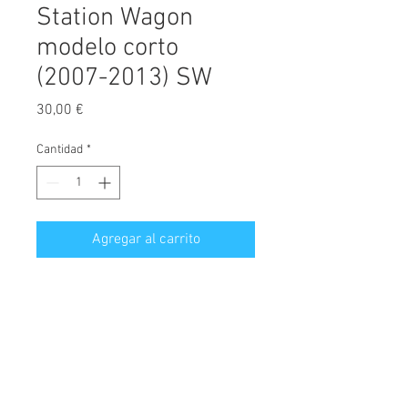
Station Wagon
modelo corto
(2007-2013) SW
Precio
30,00 €
Cantidad
*
Agregar al carrito
Protector de maletero fabricado a
medida, diseñado exclusivamente
para Peugeot 308, versión familiar
tamaño corto denominada Break /
Station Wagon, válido para modelos
© 2026 Copyright
fabricados desde el año 2007 hasta