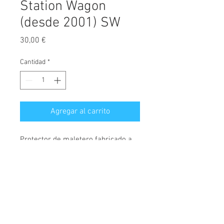
Station Wagon
(desde 2001) SW
Precio
30,00 €
Cantidad
*
Agregar al carrito
Protector de maletero fabricado a
medida, diseñado exclusivamente
para Peugeot 206, versión familiar
Break / Station Wagon, válido para
modelos fabricados desde el año
© 2026 Copyright
2001.
Cochesimas.com
Aviso Legal
Cubeta fabricada en polietileno,