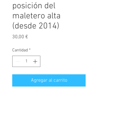
posición del
maletero alta
(desde 2014)
Precio
30,00 €
Cantidad
*
Agregar al carrito
Protector de maletero fabricado a
medida, diseñado exclusivamente
para Nissan X-Trail, versión con
posición del maletero alta, válido
para modelos fabricados desde el
© 2026 Copyright
año 2014.