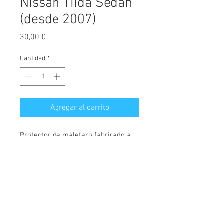
Nissan Tiida Sedan
(desde 2007)
Precio
30,00 €
Cantidad
*
Agregar al carrito
Protector de maletero fabricado a
medida, diseñado exclusivamente
para Nissan Tiida, versión
Sedan, válido para modelos
fabricados desde el año 2007.
© 2026 Copyright
Cochesimas.com
Cubeta fabricada en polietileno,
Aviso Legal
antideslizante, material