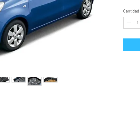
desde el
Cantidad
Cubeta f
antidesl
rígido y
con 4, 
para ev
cualquie
resistent
gris osc