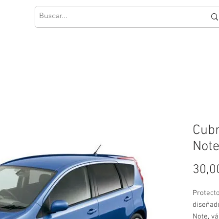
Cubr
Note
30,0
Protect
diseñad
Note, v