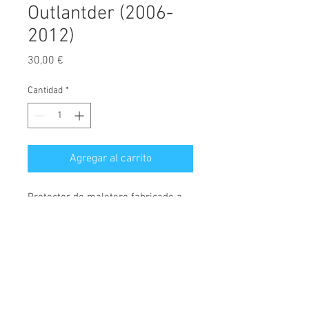
Outlantder (2006-
2012)
Precio
30,00 €
Cantidad
*
Agregar al carrito
Protector de maletero fabricado a
medida, diseñado exclusivamente
para Mitsubishi Outlander, válido
para modelos fabricados desde el
año 2006 hasta el año 2012.
© 2026 Copyright
Cochesimas.com
Cubeta fabricada en polietileno,
Aviso Legal