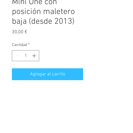
Mini One con
posición maletero
baja (desde 2013)
Precio
30,00 €
Cantidad
*
Agregar al carrito
Protector de maletero fabricado a
medida, diseñado exclusivamente
para Mini One, versión con posición
del maletero baja, válido para
modelos fabricados desde el año
© 2026 Copyright
2013.
Cochesimas.com