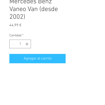
Mercedes Benz
Vaneo Van (desde
2002)
Precio
44,99 €
Cantidad
*
Agregar al carrito
Protector de maletero fabricado a
medida, diseñado exclusivamente
para Mercedes-Benz Vaneo, versión
comercial Van 2 plazas, carroceria
w414, válido para modelos
© 2026 Copyright
fabricados desde el año 2002.
Cochesimas.com