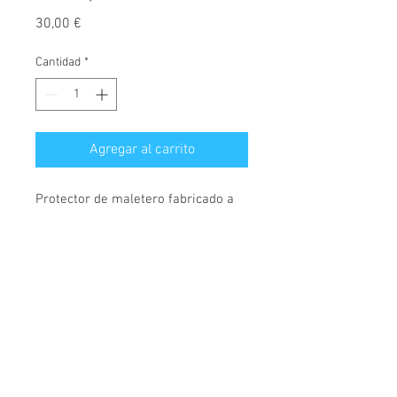
Precio
30,00 €
Cantidad
*
Agregar al carrito
Protector de maletero fabricado a
medida, diseñado exclusivamente
para Mazda 626, válido para
modelos fabricados desde el año
1997 hasta el año 2002.
© 2026 Copyright
Cochesimas.com
Cubeta fabricada en polietileno,
Aviso Legal
antideslizante, material
Política de privacidad
semiflexible, rígido y muy
Condiciones Generales
resistente. Cubre maletero con 4,