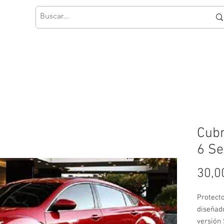
Cubr
6 Se
30,0
Protect
diseñad
versión