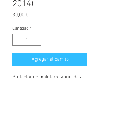
2014)
Precio
30,00 €
Cantidad
*
Agregar al carrito
Protector de maletero fabricado a
medida, diseñado exclusivamente
para Kia Soul, versión ML, válidos
para modelos fabricados desde el
año 2014.
© 2026 Copyright
Cochesimas.com
Cubeta fabricada en polietileno,
Aviso Legal
antideslizante, material
Política de privacidad
semiflexible, rígido y muy