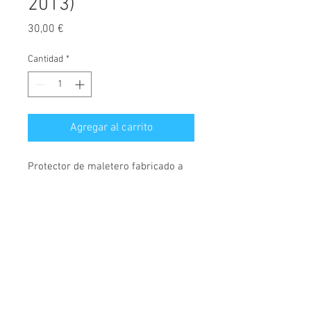
2013)
Precio
30,00 €
Cantidad
*
Agregar al carrito
Protector de maletero fabricado a
medida, diseñado exclusivamente
para Kia Pro ceed, válidos para
modelos fabricados desde el
año 2013.
© 2026 Copyright
Cochesimas.com
Cubeta fabricada en polietileno,
Aviso Legal
antideslizante, material
Política de privacidad
semiflexible, rígido y muy