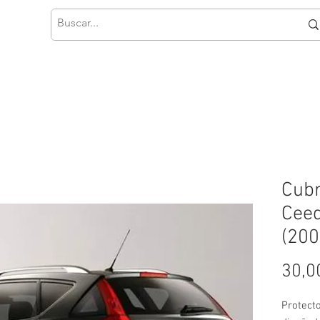
Cubr
Cee
(200
30,0
Protect