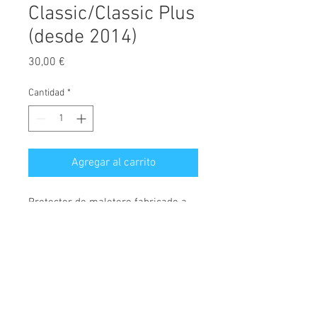
Classic/Classic Plus
(desde 2014)
Precio
30,00 €
Cantidad
*
Agregar al carrito
Protector de maletero fabricado a
medida, diseñado exclusivamente
para Hyundai I20, versiones Classic
o Classic Plus, desde el año 2014.
© 2026 Copyright
Fabricados en polietileno, material
Cochesimas.com
semiflexible, rígido y muy
Aviso Legal