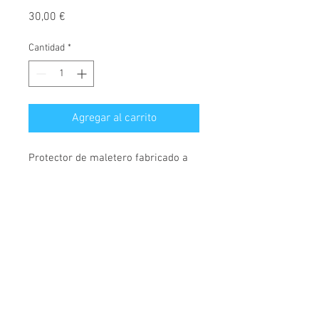
Precio
30,00 €
Cantidad
*
Agregar al carrito
Protector de maletero fabricado a
medida, diseñado exclusivamente
para Honda Civic, carroceria
familiar Tourer, desde el año 2014.
© 2026 Copyright
Fabricados en polietileno, material
Cochesimas.com
semiflexible, rígido y muy
Aviso Legal
resistente. Cubre maletero con 4,
Política de privacidad
5cm de borde en todo su perímetro
Condiciones Generales
para evitar manchar su vehículo