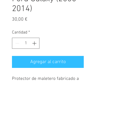
2014)
Precio
30,00 €
Cantidad
*
Agregar al carrito
Protector de maletero fabricado a
medida, diseñado exclusivamente
para Ford Galaxy, desde el año 2005
hasta el año 2014.
© 2026 Copyright
Fabricados en polietileno, material
Cochesimas.com
semiflexible, rígido y muy
Aviso Legal
resistente. Cubre maletero con 4,
Política de privacidad