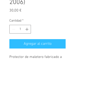
2006)
Precio
30,00 €
Cantidad
*
Agregar al carrito
Protector de maletero fabricado a
medida, diseñado exclusivamente
para Fiat Sedici 4x4, desde el año
2006.
© 2026 Copyright
Fabricados en polietileno, material
Cochesimas.com
semiflexible, rígido y muy
Aviso Legal
resistente. Cubre maletero con 4,
Política de privacidad
5cm de borde en todo su perímetro