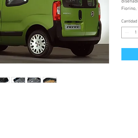
diseñad
Fiorino,
2008.
Cantidad
Fabricad
semiflex
Cubre m
todo su
vehículo
olor a va
líquidos.