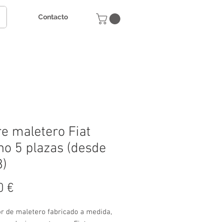
Contacto
e maletero Fiat
ino 5 plazas (desde
8)
Precio
0 €
or de maletero fabricado a medida,