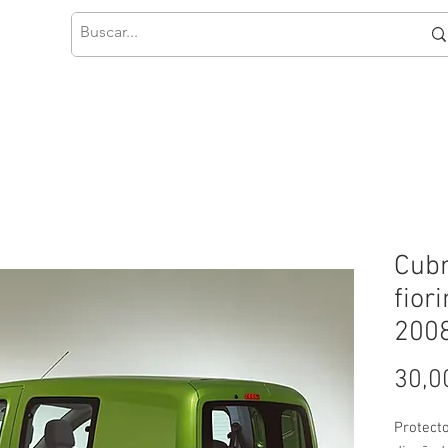
Cubr
fior
200
30,0
Protect