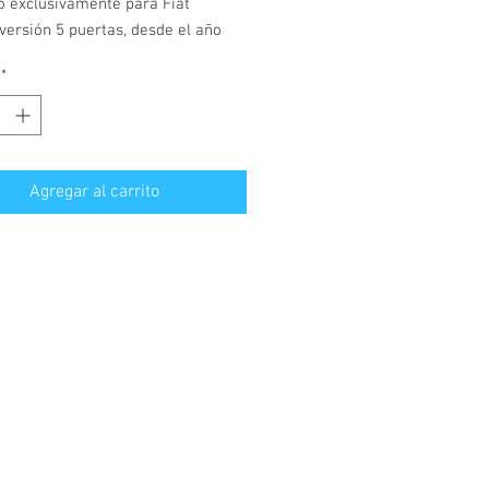
o exclusivamente para Fiat
 versión 5 puertas, desde el año
*
os en polietileno, material
ible, rígido y muy resistente.
aletero con 4, 5cm de borde en
 perímetro para evitar manchar su
Agregar al carrito
 ante cualquier situación. Suave
inilla, resistente a vertidos, tierra,
..Color gris oscuro.