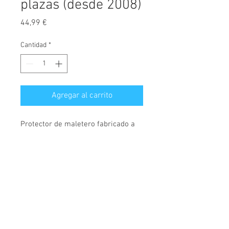
plazas (desde 2008)
Precio
44,99 €
Cantidad
*
Agregar al carrito
Protector de maletero fabricado a
medida, diseñado exclusivamente
para Citroen Berlingo, versión 2
plazas, desde el año 2008.
© 2026 Copyright
Fabricados en polietileno, material
Cochesimas.com
semiflexible, rígido y muy
Aviso Legal
resistente. Cubre maletero con 4,
Política de privacidad
5cm de borde en todo su perímetro