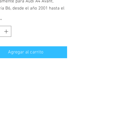
vamente para Audi A4 Avant,
ía B6, desde el año 2001 hasta el
5.
*
os en polietileno, material
ible, rígido y muy resistente.
aletero con 4, 5cm de borde en
 perímetro para evitar manchar su
Agregar al carrito
 ante cualquier situación. Suave
inilla, resistente a vertidos, tierra,
..