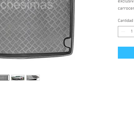
exclusi
carrocer
año 200
Cantidad
Fabricad
semiflex
Cubre m
todo su
vehículo
olor a va
líquidos.