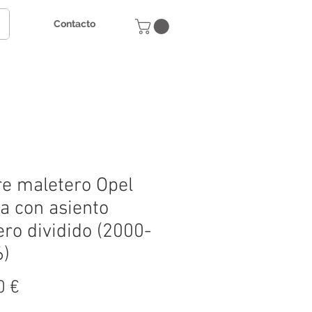
Contacto
e maletero Opel
a con asiento
ero dividido (2000-
6)
Precio
0 €