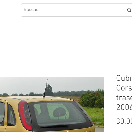
Cubr
Cors
tras
200
30,0