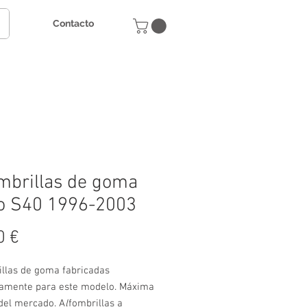
Contacto
mbrillas de goma
o S40 1996-2003
Precio
0 €
illas de goma fabricadas
vamente para este modelo. Máxima
 del mercado. A
l
fombrillas a