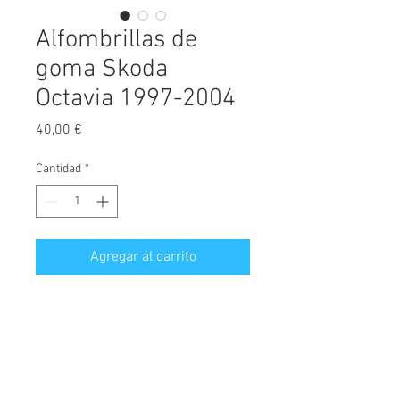
Alfombrillas de
goma Skoda
Octavia 1997-2004
Precio
40,00 €
Cantidad
*
Agregar al carrito
Alfombrillas de goma fabricadas
exclusivamente para este modelo.
Máxima calidad del mercado.
A
l
fombrillas a medida con anclajes
originales, alta resistencia, ni se