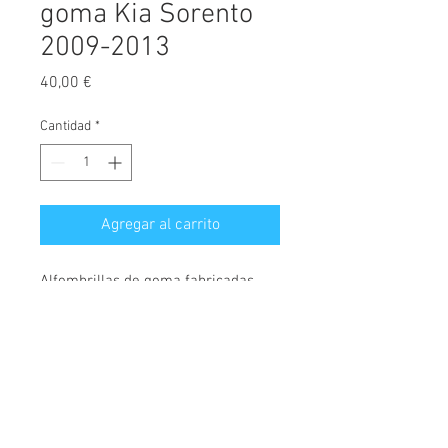
goma Kia Sorento
2009-2013
Precio
40,00 €
Cantidad
*
Agregar al carrito
Alfombrillas de goma fabricadas
exclusivamente para este modelo.
Máxima calidad del mercado.
A
l
fombrillas a medida con anclajes
originales, alta resistencia, ni se
© 2026 Copyright
rompen, ni se desgastan, dando un
Cochesimas.com
uso adecuado de las mismas.
Aviso Legal