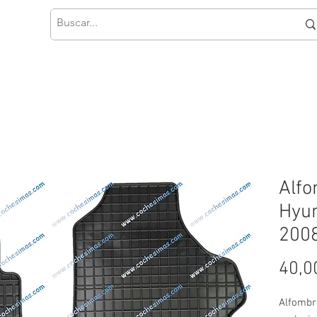
Alfo
Hyun
200
40,0
Alfombr