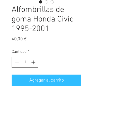
Alfombrillas de
goma Honda Civic
1995-2001
Precio
40,00 €
Cantidad
*
Agregar al carrito
Alfombrillas de goma fabricadas
exclusivamente para este modelo.
Máxima calidad del mercado.
A
l
fombrillas a medida con anclajes
originales, alta resistencia, ni se
© 2026 Copyright