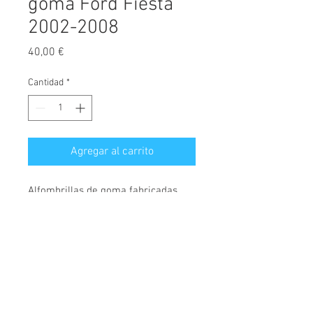
goma Ford Fiesta
2002-2008
Precio
40,00 €
Cantidad
*
Agregar al carrito
Alfombrillas de goma fabricadas
exclusivamente para este modelo.
Máxima calidad del mercado.
A
l
fombrillas a medida con anclajes
originales, alta resistencia, ni se
© 2026 Copyright
rompen, ni se desgastan, dando un
Cochesimas.com
uso adecuado de las mismas.
Aviso Legal
Incorporan un neutralizador de