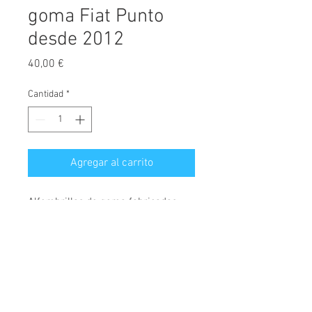
goma Fiat Punto
desde 2012
Precio
40,00 €
Cantidad
*
Agregar al carrito
Alfombrillas de goma fabricadas
exclusivamente para este modelo.
Máxima calidad del mercado.
A
l
fombrillas a medida con anclajes
originales, alta resistencia, ni se
© 2026 Copyright
rompen, ni se desgastan, dando un
Cochesimas.com
uso adecuado de las mismas.
Aviso Legal