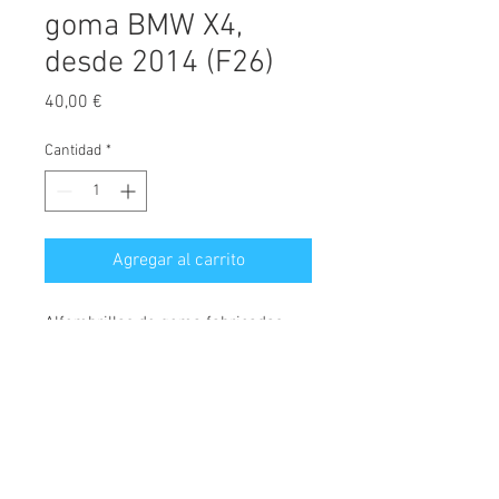
goma BMW X4,
desde 2014 (F26)
Precio
40,00 €
Cantidad
*
Agregar al carrito
Alfombrillas de goma fabricadas
exclusivamente para este modelo.
Máxima calidad del mercado.
A
l
fombrillas a medida con anclajes
originales, alta resistencia, ni se
© 2026 Copyright
rompen, ni se desgastan, dando un
Cochesimas.com
uso adecuado de las mismas.
Aviso Legal