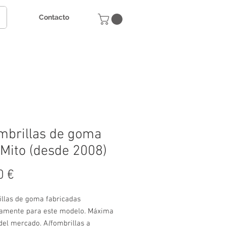
Contacto
mbrillas de goma
 Mito (desde 2008)
Precio
0 €
illas de goma fabricadas
vamente para este modelo. Máxima
 del mercado. A
l
fombrillas a