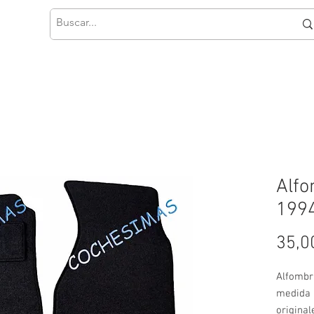
Alfo
1994
35,0
Alfombri
medida 
original