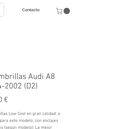
Contacto
mbrillas Audi A8
-2002 (D2)
Precio
0 €
llas Low Cost en gran calidad, a
para este modelo, con anclajes
es (según modelo). La mejor