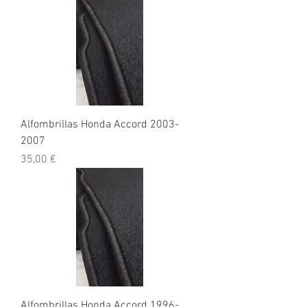
Alfombrillas Honda Accord 2003-
2007
Precio
35,00 €
Alfombrillas Honda Accord 1996-