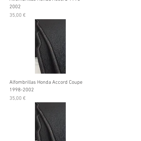
2002
Precio
35,00 €
Alfombrillas Honda Accord Coupe
1998-2002
Precio
35,00 €